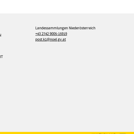
Landessammlungen Niederösterreich
+43 2742 9005-15919
N
post.k1@noel.gv.at
IT