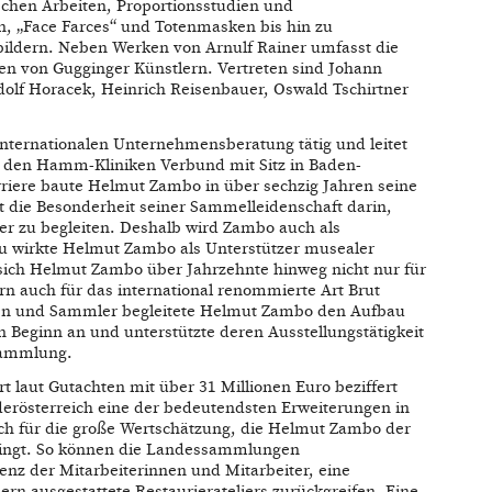
ischen Arbeiten, Proportionsstudien und
, „Face Farces“ und Totenmasken bis hin zu
ildern. Neben Werken von Arnulf Rainer umfasst die
en von Gugginger Künstlern. Vertreten sind Johann
dolf Horacek, Heinrich Reisenbauer, Oswald Tschirtner
nternationalen Unternehmensberatung tätig und leitet
er den Hamm-Kliniken Verbund mit Sitz in Baden-
riere baute Helmut Zambo in über sechzig Jahren seine
t die Besonderheit seiner Sammelleidenschaft darin,
er zu begleiten. Deshalb wird Zambo auch als
zu wirkte Helmut Zambo als Unterstützer musealer
e sich Helmut Zambo über Jahrzehnte hinweg nicht nur für
n auch für das international renommierte Art Brut
zen und Sammler begleitete Helmut Zambo den Aufbau
n Beginn an und unterstützte deren Ausstellungstätigkeit
sammlung.
 laut Gutachten mit über 31 Millionen Euro beziffert
rösterreich eine der bedeutendsten Erweiterungen in
ch für die große Wertschätzung, die Helmut Zambo der
ingt. So können die Landessammlungen
nz der Mitarbeiterinnen und Mitarbeiter, eine
n ausgestattete Restaurierateliers zurückgreifen. Eine