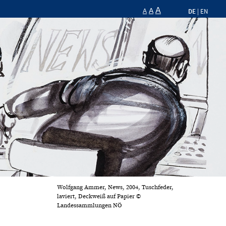
A
A
DE
A
|
EN
Wolfgang Ammer, News, 2004, Tuschfeder,
laviert, Deckweiß auf Papier ©
Landessammlungen NÖ