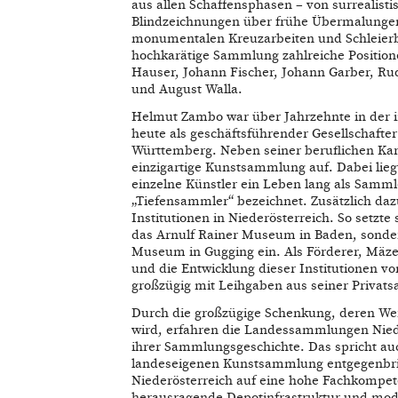
aus allen Schaffensphasen – von surrealist
Blindzeichnungen über frühe Übermalungen
monumentalen Kreuzarbeiten und Schleierb
hochkarätige Sammlung zahlreiche Position
Hauser, Johann Fischer, Johann Garber, Ru
und August Walla.
Helmut Zambo war über Jahrzehnte in der i
heute als geschäftsführender Gesellschaft
Württemberg. Neben seiner beruflichen Kar
einzigartige Kunstsammlung auf. Dabei lieg
einzelne Künstler ein Leben lang als Samml
„Tiefensammler“ bezeichnet. Zusätzlich da
Institutionen in Niederösterreich. So setzt
das Arnulf Rainer Museum in Baden, sonder
Museum in Gugging ein. Als Förderer, Mä
und die Entwicklung dieser Institutionen vo
großzügig mit Leihgaben aus seiner Privat
Durch die großzügige Schenkung, deren Wert
wird, erfahren die Landessammlungen Niede
ihrer Sammlungsgeschichte. Das spricht au
landeseigenen Kunstsammlung entgegenbr
Niederösterreich auf eine hohe Fachkompete
herausragende Depotinfrastruktur und moder